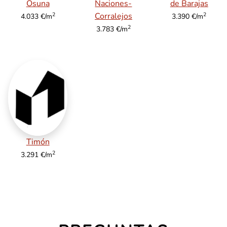
Osuna
Naciones-
de Barajas
2
2
Corralejos
4.033 €/m
3.390 €/m
2
3.783 €/m
Timón
2
3.291 €/m