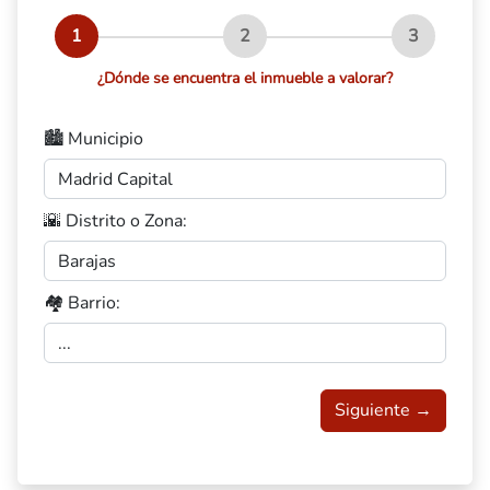
1
2
3
¿Dónde se encuentra el inmueble a valorar?
🏙️ Municipio
🌇 Distrito o Zona:
🏘️ Barrio:
Siguiente →