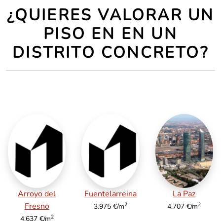
¿QUIERES VALORAR UN
PISO EN EN UN
DISTRITO CONCRETO?
Arroyo del
Fuentelarreina
La Paz
2
2
Fresno
3.975 €/m
4.707 €/m
2
4.637 €/m