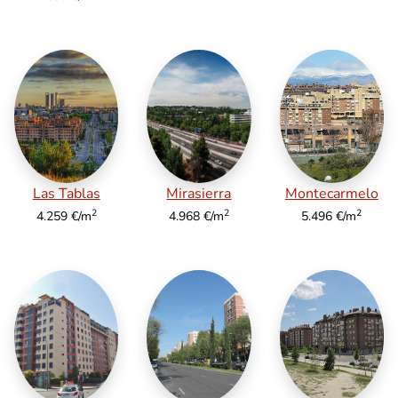
Las Tablas
Mirasierra
Montecarmelo
2
2
2
4.259 €/m
4.968 €/m
5.496 €/m