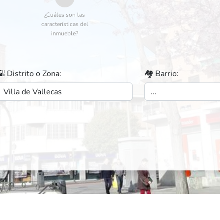
¿Cuáles son las
características del
inmueble?
🌇 Distrito o Zona:
🏘️ Barrio: