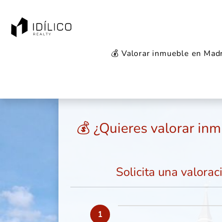
💰 Valorar inmueble en Mad
Inicio
Valorar inmueble
Madrid
Madrid C
💰 ¿Quieres valorar inm
Solicita una valorac
1