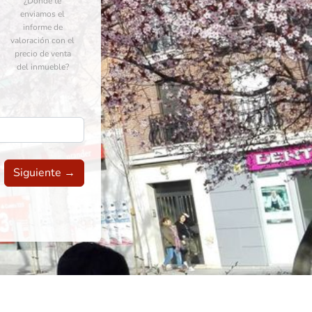
¿Dónde te
enviamos el
informe de
valoración con el
precio de venta
del inmueble?
Siguiente →