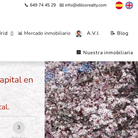
📞 649 74 45 29
📧 info@idilicorealty.com
rid
📊 Mercado inmobiliario
A.V.I.
📝 Blog
🏢 Nuestra inmobiliaria
apital en
al.
3