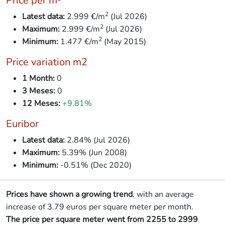
Price per m²
2
Latest data:
2.999 €/m
(Jul 2026)
2
Maximum:
2.999 €/m
(Jul 2026)
2
Minimum:
1.477
€/m
(May 2015)
Price variation m2
1 Month:
0
3 Meses:
0
12 Meses:
+9.81%
Euribor
Latest data:
2.84% (Jul 2026)
Maximum:
5.39% (Jun 2008)
👋 Hola, soy A.V.I., el asistente virtual de
Idilico Realty.
Minimum:
-0.51% (Dec 2020)
¿En qué puedo ayudarte hoy?
Prices have shown a growing trend
, with an average
¿Quieres
saber el precio de venta 💰 de
increase of 3.79 euros per square meter per month.
tu vivienda
en el mercado actual?
The price per square meter went from 2255 to 2999
¿🔍
Te ayudo a buscar tu hogar ideal en