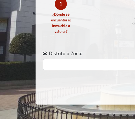
1
¿Dónde se
encuentra el
c
inmueble a
valorar?
🌇 Distrito o Zona: