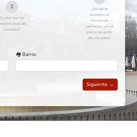
2
¿Dónde te
enviamos el
¿Cuáles son las
informe de
aracterísticas del
valoración con el
inmueble?
precio de venta
del inmueble?
🏘️ Barrio:
Siguiente →