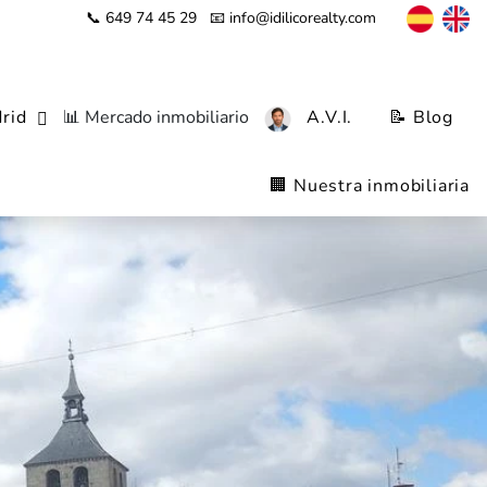
📞 649 74 45 29
📧 info@idilicorealty.com
rid
📊 Mercado inmobiliario
A.V.I.
📝 Blog
🏢 Nuestra inmobiliaria