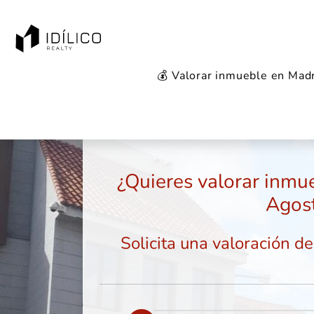
💰 Valorar inmueble en Mad
Inicio
Valorar inmueble
Madrid
Galapag
¿Quieres valorar inmu
Agos
Solicita una valoración d