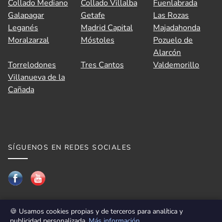
Collado Mediano
Collado Villalba
Fuenlabrada
Galapagar
Getafe
Las Rozas
👋 Hola, soy A.V.I., el asistente virtual de
Leganés
Madrid Capital
Majadahonda
Idilico Realty.
Moralzarzal
Móstoles
Pozuelo de
Alarcón
¿En qué puedo ayudarte hoy?
Torrelodones
Tres Cantos
Valdemorillo
¿Quieres
saber el precio de venta 💰 de
Villanueva de la
tu vivienda
en el mercado actual?
Cañada
¿🔍
Te ayudo a buscar tu hogar ideal en
Madrid
?
También puedes preguntarme lo que quieras
sobre el mercado inmobiliario en Madrid.
SÍGUENOS EN REDES SOCIALES
👋 Hola, soy A.V.I., el asistente virtual de
Idilico Realty.
¿En qué puedo ayudarte hoy?
¿Quieres
saber el precio de venta 💰 de
tu vivienda
en el mercado actual?
🍪 Usamos cookies propias y de terceros para analítica y
¿🔍
Te ayudo a buscar tu hogar ideal en
publicidad personalizada.
Más información