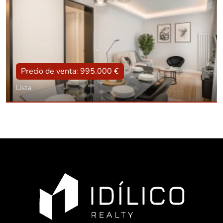
Precio de venta: 995.000 €
Lista
Tipo
Con ascensor, Reformado, Amueblado
Superficie
106 m2
Dorm.:
2
Baños:
2