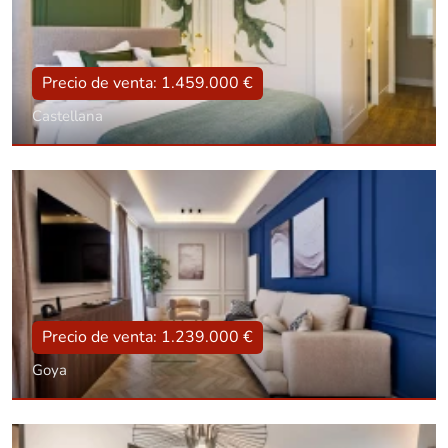
Precio de venta: 1.459.000 €
Castellana
Tipo
Con ascensor, Reformado
Superficie
97 m2
Dorm.:
2
Baños:
2
Precio de venta: 1.239.000 €
Goya
Tipo
Con ascensor, Reformado
Superficie
102 m2
Dorm.:
2
Baños:
2