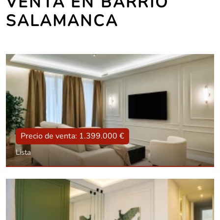
VENTA EN BARRIO
SALAMANCA
Precio de venta: 1.399.000 €
Lista
Tipo
Con ascensor, Reformado, Amueblado
Superficie
131 m2
Dorm.:
2
Baños:
2