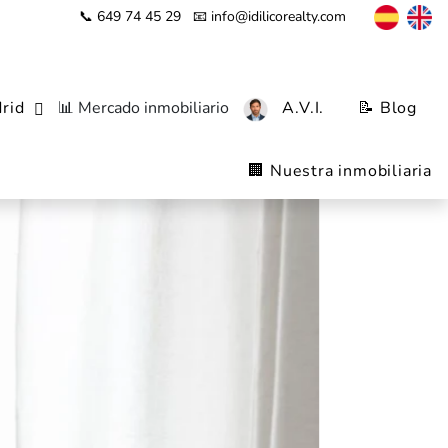
📞 649 74 45 29
📧 info@idilicorealty.com
rid
📊 Mercado inmobiliario
A.V.I.
📝 Blog
l
🏢 Nuestra inmobiliaria