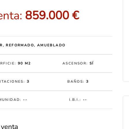
enta:
859.000 €
R, REFORMADO, AMUEBLADO
RFICIE:
90 M2
ASCENSOR:
SÍ
ITACIONES:
3
BAÑOS:
3
MUNIDAD:
--
I.B.I.:
--
 venta