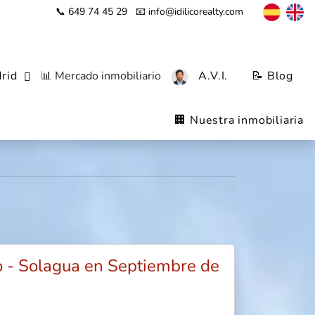
📞 649 74 45 29
📧 info@idilicorealty.com
rid
📊 Mercado inmobiliario
A.V.I.
📝 Blog
Campo de Tiro -
🏢 Nuestra inmobiliaria
o - Solagua en Septiembre de