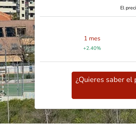
El prec
1 mes
+2.40%
¿Quieres saber el 