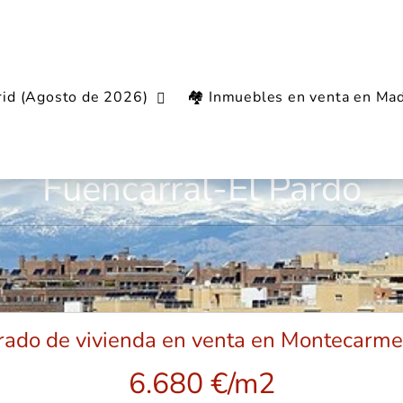
rid (Agosto de 2026)
🏘️ Inmuebles en venta en Mad
biliario en el barrio de 
Fuencarral-El Pardo
drado de vivienda en venta en Montecarmel
6.680 €/m2