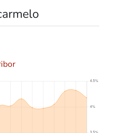
carmelo
ribor