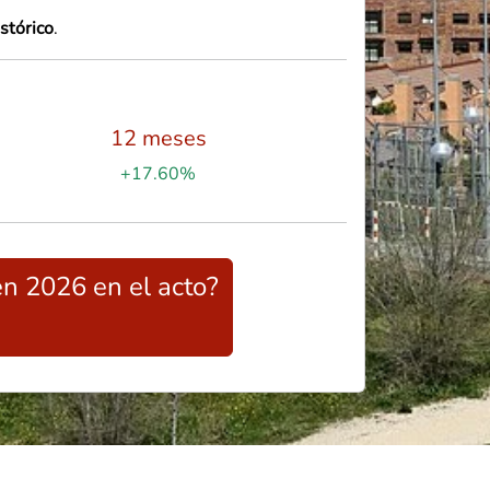
stórico
.
12 meses
+17.60%
en 2026 en el acto?