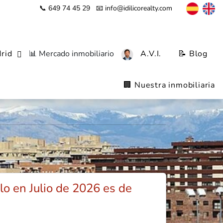
📞 649 74 45 29
📧 info@idilicorealty.com
rid
📊 Mercado inmobiliario
A.V.I.
📝 Blog
Montecarmelo,
🏢 Nuestra inmobiliaria
o en Julio de 2026 es de