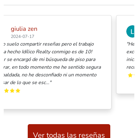
Lucas Olivieri
2024-06-20
o
"He realizado una operación con Esther y fue
excelente. No solo gran predisposición en la fa
a
inicial, sino seguimiento en todo momento. Mu
ura
recomendable"
to
Ver todas las reseñas