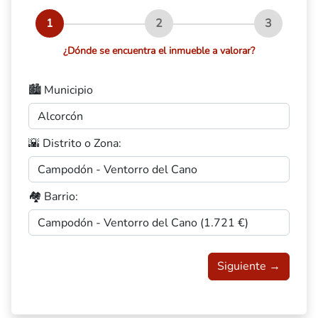
1
2
3
¿Dónde se encuentra el inmueble a valorar?
🏙️ Municipio
🌇 Distrito o Zona:
🏘️ Barrio:
Siguiente →