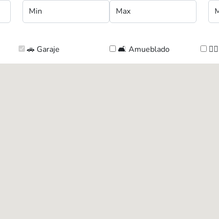
🚗 Garaje
🛋️ Amueblado
🏊