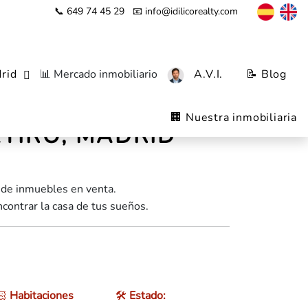
📞 649 74 45 29
📧 info@idilicorealty.com
rid
📊 Mercado inmobiliario
A.V.I.
📝 Blog
🏢 Nuestra inmobiliaria
ETIRO, MADRID
 de inmuebles en venta.
contrar la casa de tus sueños.
🏻
Habitaciones
🛠️
Estado: