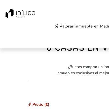
💰 Valorar inmueble en Mad
Inicio
Casas en venta
Madrid Capital
Re
0 CASAS EN V
¿Buscas comprar un inm
Inmuebles exclusivos al mejor
💰
Precio (€)