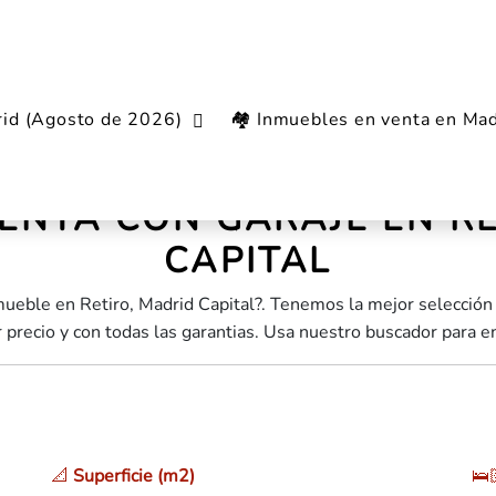
rid (Agosto de 2026)
🏘️ Inmuebles en venta en Mad
tiro
ENTA CON GARAJE EN R
CAPITAL
ueble en Retiro, Madrid Capital?. Tenemos la mejor selección
 precio y con todas las garantias. Usa nuestro buscador para en
📐
Superficie (m2)
🛌