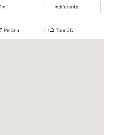
‍♀️ Piscina
🔮 Tour 3D