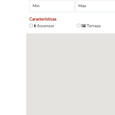
Características
⬆️ Ascensor
🖼️ Terraza