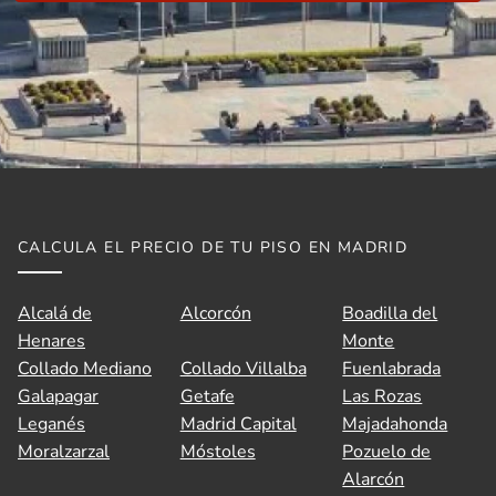
CALCULA EL PRECIO DE TU PISO EN MADRID
Alcalá de
Alcorcón
Boadilla del
Henares
Monte
Collado Mediano
Collado Villalba
Fuenlabrada
Galapagar
Getafe
Las Rozas
👋 Hola, soy A.V.I., el asistente virtual de
Leganés
Madrid Capital
Majadahonda
Idilico Realty.
Moralzarzal
Móstoles
Pozuelo de
Alarcón
¿En qué puedo ayudarte hoy?