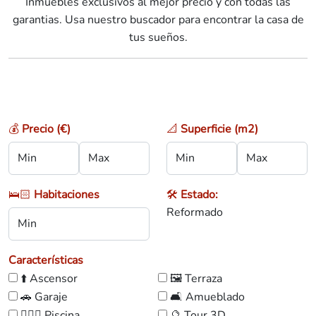
Inmuebles exclusivos al mejor precio y con todas las
garantias. Usa nuestro buscador para encontrar la casa de
tus sueños.
💰
Precio (€)
📐
Superficie (m2)
🛌🏻
Habitaciones
🛠️
Estado:
Reformado
Características
⬆️ Ascensor
🖼️ Terraza
🚗 Garaje
🛋️ Amueblado
🏊🏼‍♀️ Piscina
🔮 Tour 3D