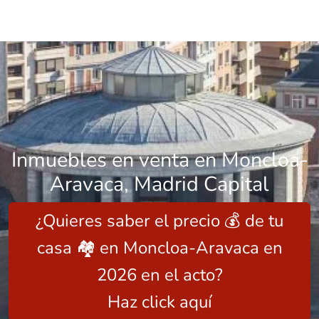
Inmuebles en venta en Moncloa-
Aravaca, Madrid Capital
¿Quieres saber el precio 💰 de tu
casa 🏘️ en Moncloa-Aravaca en
2026 en el acto?
Haz click aquí