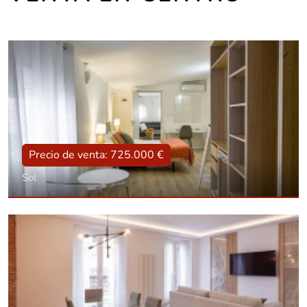
Precio de venta: 725.000 €
Sol
Tipo
Reformado, Amueblado
Superficie
113 m2
Dorm.:
3
Baños:
2