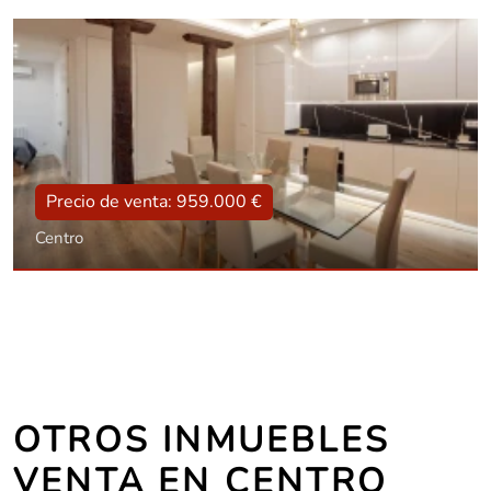
Tipo
Con ascensor, Reformado, Amueblado
Superficie
106 m2
Dorm.:
2
Baños:
2
Precio de venta: 959.000 €
Centro
Tipo
Con ascensor, Reformado, Amueblado
Superficie
107 m2
Dorm.:
3
Baños:
3
OTROS INMUEBLES
VENTA EN CENTRO