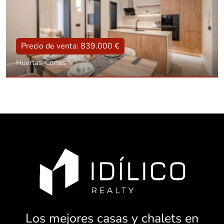
Precio de venta: 839.000 €
Huertas-Cortes
Tipo
Con ascensor, Reformado, Amueblado
Superficie
106 m2
Dorm.:
2
Baños:
2
Los mejores casas y chalets en