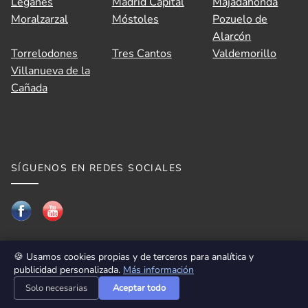
Leganés
Madrid Capital
Majadahonda
Moralzarzal
Móstoles
Pozuelo de
Alarcón
Torrelodones
Tres Cantos
Valdemorillo
Villanueva de la
Cañada
SÍGUENOS EN REDES SOCIALES
🍪 Usamos cookies propias y de terceros para analítica y
publicidad personalizada.
Más información
📆 Solicitar visita
📞 Llamar al gestor
Solo necesarias
Aceptar todo