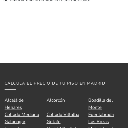
CALCULA EL PRECIO DE TU PISO EN MADRID
Alcalá de
Alcorcón
Boadilla del
Henares
Monte
Collado Mediano
Collado Villalba
Fuenlabrada
Galapagar
Getafe
Las Rozas