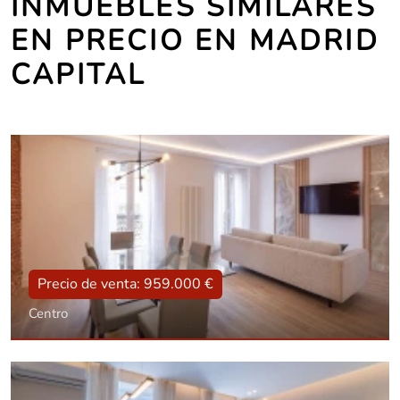
INMUEBLES SIMILARES
EN PRECIO EN MADRID
CAPITAL
Precio de venta: 959.000 €
Centro
Tipo
Con ascensor, Reformado
Superficie
109 m2
Dorm.:
2
Baños:
3