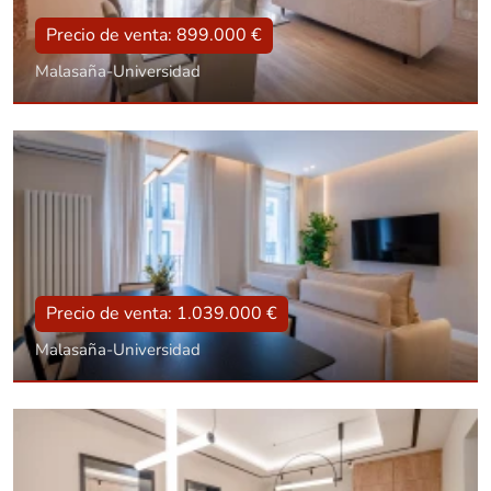
Precio de venta: 899.000 €
Malasaña-Universidad
Tipo
Con ascensor, Reformado
Superficie
109 m2
Dorm.:
2
Baños:
3
Precio de venta: 1.039.000 €
Malasaña-Universidad
Tipo
Con ascensor, Reformado
Superficie
108 m2
Dorm.:
3
Baños:
3