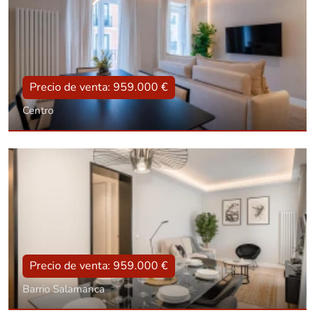
Precio de venta: 959.000 €
Centro
Tipo
Con ascensor, Reformado
Superficie
108 m2
Dorm.:
3
Baños:
3
Precio de venta: 959.000 €
Barrio Salamanca