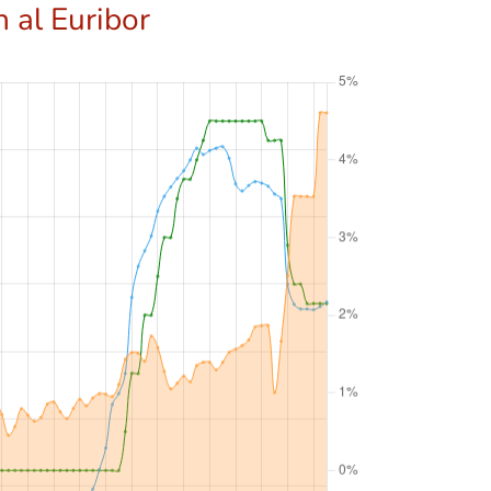
n al Euribor
👋 Hola, soy A.V.I., el asistente virtual de Idilico
Realty.
A.V.I.
X
¿En qué puedo ayudarte hoy?
¿Quieres
saber el precio de venta 💰 de tu
vivienda
en el mercado actual?