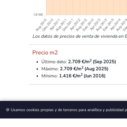
Los datos de precios de venta de vivienda en El
Precio m2
2
Último dato:
2.709 €/m
(Sep 2025)
2
Máximo:
2.709 €/m
(Aug 2025)
2
Mínimo:
1.416
€/m
(Jun 2016)
Descripción del distrito
🍪 Usamos cookies propias y de terceros para analítica y publicidad 
El distrito El Arroyo - La Fuente es una de l
medio ambiente. Este distrito combina áreas res