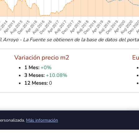
 Arroyo - La Fuente se obtienen de la base de datos del portal 
Variación precio m2
Eu
1 Mes:
+0%
3 Meses:
+10.08%
12 Meses:
0
personalizada.
Más información
as zonas más emblemáticas de Fuenlabrada, conocido por su her
idenciales tranquilas con espacios verdes y parques, haciendo d