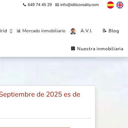
📞 649 74 45 29
📧 info@idilicorealty.com
rid
📊 Mercado inmobiliario
A.V.I.
📝 Blog
ente, Fuenlabrada
🏢 Nuestra inmobiliaria
n Septiembre de 2025 es de