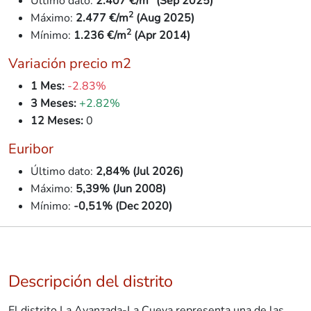
Último dato:
2.407 €/m
(Sep 2025)
2
Máximo:
2.477 €/m
(Aug 2025)
2
Mínimo:
1.236
€/m
(Apr 2014)
Variación precio m2
1 Mes:
-2.83%
3 Meses:
+2.82%
👋 Hola, soy A.V.I., el asistente virtual de
12 Meses:
0
Idilico Realty.
Euribor
¿En qué puedo ayudarte hoy?
Último dato:
2,84% (Jul 2026)
¿Quieres
saber el precio de venta 💰 de
Máximo:
5,39% (Jun 2008)
tu vivienda
en el mercado actual?
¿🔍
Te ayudo a buscar tu hogar ideal en
Mínimo:
-0,51% (Dec 2020)
Madrid
?
También puedes preguntarme lo que quieras
sobre el mercado inmobiliario en Madrid.
Descripción del distrito
👋 Hola, soy A.V.I., el asistente virtual de
Idilico Realty.
El distrito La Avanzada-La Cueva representa una de las