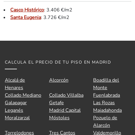
Casco Histórico
: 3.406 €/m2
Santa Eugenia
: 3.726 €/m2
CALCULA EL PRECIO DE TU PISO EN MADRID
Alcalá de
Alcorcón
Boadilla del
Henares
Monte
Collado Mediano
Collado Villalba
Fuenlabrada
Galapagar
Getafe
Las Rozas
👋 Hola, soy A.V.I., el asistente virtual de
Leganés
Madrid Capital
Majadahonda
Idilico Realty.
Moralzarzal
Móstoles
Pozuelo de
Alarcón
¿En qué puedo ayudarte hoy?
Torrelodones
Tres Cantos
Valdemorillo
¿Quieres
saber el precio de venta 💰 de