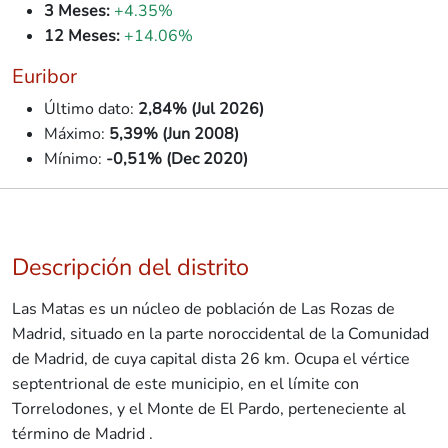
3 Meses:
+4.35%
12 Meses:
+14.06%
Euribor
Último dato:
2,84% (Jul 2026)
Máximo:
5,39% (Jun 2008)
Mínimo:
-0,51% (Dec 2020)
Descripción del distrito
Las Matas es un núcleo de población de Las Rozas de
Madrid, situado en la parte noroccidental de la Comunidad
de Madrid, de cuya capital dista 26 km. Ocupa el vértice
septentrional de este municipio, en el límite con
👋 Hola, soy A.V.I., el asistente virtual de
Torrelodones, y el Monte de El Pardo, perteneciente al
Idilico Realty.
término de Madrid .