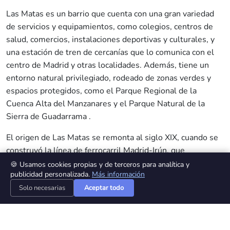
¿En qué puedo ayudarte hoy?
Las Matas es un barrio que cuenta con una gran variedad
¿Quieres
saber el precio de venta 💰 de
de servicios y equipamientos, como colegios, centros de
tu vivienda
en el mercado actual?
¿🔍
Te ayudo a buscar tu hogar ideal en
salud, comercios, instalaciones deportivas y culturales, y
Madrid
?
una estación de tren de cercanías que lo comunica con el
centro de Madrid y otras localidades. Además, tiene un
También puedes preguntarme lo que quieras
entorno natural privilegiado, rodeado de zonas verdes y
sobre el mercado inmobiliario en Madrid.
espacios protegidos, como el Parque Regional de la
👋 Hola, soy A.V.I., el asistente virtual de
Cuenca Alta del Manzanares y el Parque Natural de la
Idilico Realty.
Sierra de Guadarrama .
¿En qué puedo ayudarte hoy?
El origen de Las Matas se remonta al siglo XIX, cuando se
¿Quieres
saber el precio de venta 💰 de
construyó la línea de ferrocarril Madrid-Irún, que
tu vivienda
en el mercado actual?
atravesaba el territorio de Las Rozas. Alrededor de la
🍪 Usamos cookies propias y de terceros para analítica y
¿🔍
Te ayudo a buscar tu hogar ideal en
publicidad personalizada.
Más información
estación de Las Matas, que se inauguró en 1861, se fueron
Madrid
?
Solo necesarias
Aceptar todo
asentando trabajadores del ferrocarril y otras personas
A.V.I.
^
También puedes preguntarme lo que quieras
que buscaban una zona tranquila y agradable para vivir.
sobre el mercado inmobiliario en Madrid.
Con el tiempo, el núcleo fue creciendo y se fueron
edificando urbanizaciones, chalets, hoteles y restaurantes,