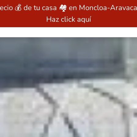
recio 💰 de tu casa 🏘️ en Moncloa-Aravaca
Haz click aquí