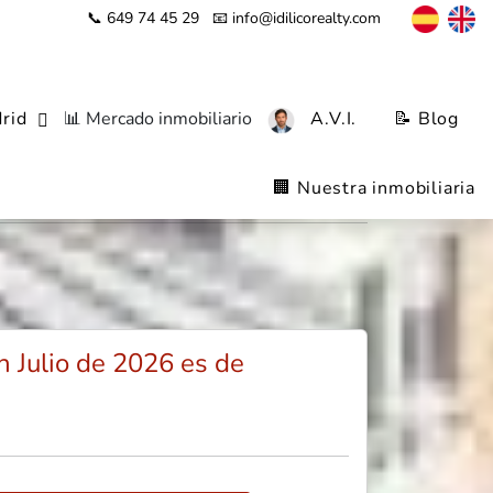
📞 649 74 45 29
📧 info@idilicorealty.com
rid
📊 Mercado inmobiliario
A.V.I.
📝 Blog
, Madrid Capital
🏢 Nuestra inmobiliaria
 Julio de 2026 es de